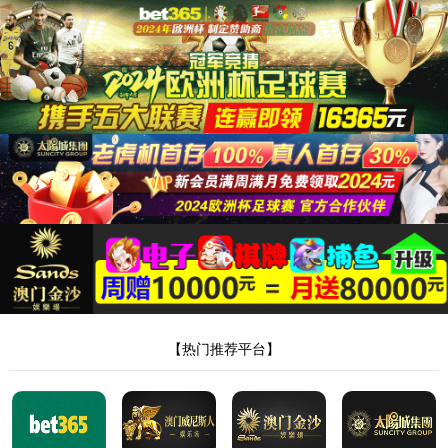
404锛屾偍璇锋
眰鐨勬枃浠朵笉
瀛樺湪!