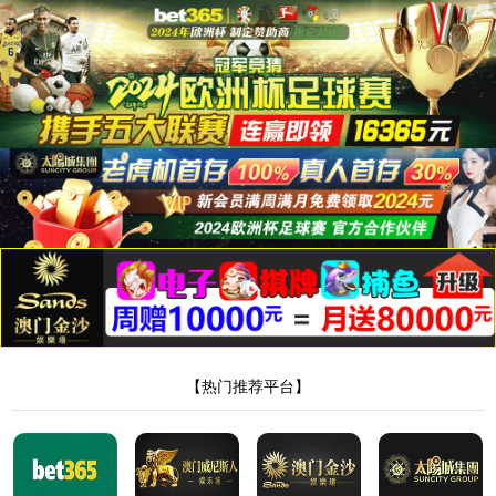
404锛屾偍璇锋
眰鐨勬枃浠朵笉
瀛樺湪!